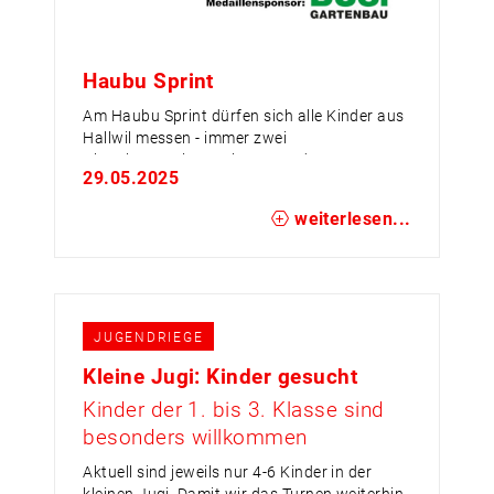
Haubu Sprint
Am Haubu Sprint dürfen sich alle Kinder aus
Hallwil messen - immer zwei
Alterskategorien sprinten um den
29.05.2025
Kategoriensieg. Dem schnellsten Mädchen
und dem schnellsten Jungen winkt der
weiterlesen...
grosse Pokal!
Gewinner sind aber alle Mitmachenden,
meldet euch an! Es gibt auch dieses Jahr
eine Startnummerverlosung.
Anmeldung direkt unter
visanasprint.ch
JUGENDRIEGE
Kleine Jugi: Kinder gesucht
Kinder der 1. bis 3. Klasse sind
besonders willkommen
Aktuell sind jeweils nur 4-6 Kinder in der
kleinen Jugi. Damit wir das Turnen weiterhin