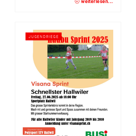
weiterlesen...
grosse Pokal!
Gewinner sind aber alle Mitmachenden,
meldet euch an! Es gibt auch dieses Jahr
eine Startnummerverlosung.
Anmeldung direkt unter
visanasprint.ch
JUGENDRIEGE