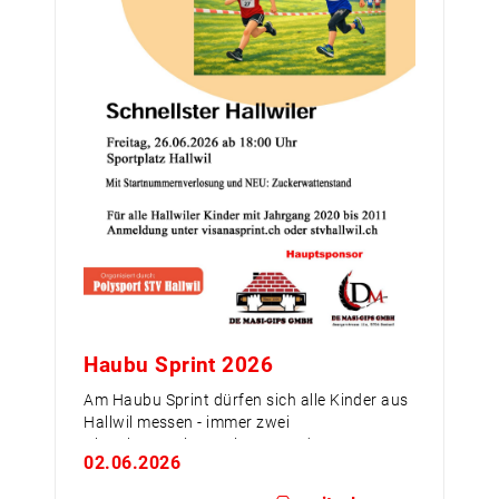
Haubu Sprint 2026
Am Haubu Sprint dürfen sich alle Kinder aus
Hallwil messen - immer zwei
Alterskategorien sprinten um den
02.06.2026
Kategoriensieg. Dem schnellsten Mädchen
und dem schnellsten Jungen winkt der